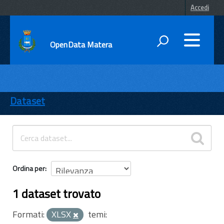
Accedi
OpenData Matera
DATI
ENTI
Dataset
TEMI
INFORMAZIONI
Ordina per
1 dataset trovato
Formati:
XLSX
temi: