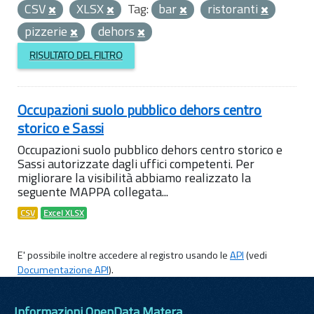
CSV
XLSX
Tag:
bar
ristoranti
pizzerie
dehors
RISULTATO DEL FILTRO
Occupazioni suolo pubblico dehors centro
storico e Sassi
Occupazioni suolo pubblico dehors centro storico e
Sassi autorizzate dagli uffici competenti. Per
migliorare la visibilità abbiamo realizzato la
seguente MAPPA collegata...
CSV
Excel XLSX
E' possibile inoltre accedere al registro usando le
API
(vedi
Documentazione API
).
Informazioni OpenData Matera