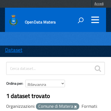
Accedi
OpenData Matera
DATI
ENTI
Dataset
TEMI
INFORMAZIONI
Ordina per
1 dataset trovato
Organizzazioni:
Comune di Matera
Formati: