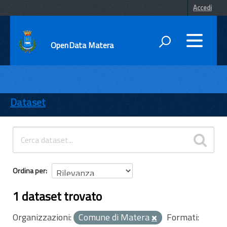
Accedi
OpenData Matera
DATI
ENTI
Dataset
TEMI
INFORMAZIONI
Ordina per
1 dataset trovato
Organizzazioni:
Comune di Matera
Formati: