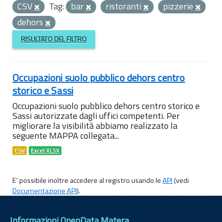
CSV
Tag:
bar
ristoranti
pizzerie
dehors
RISULTATO DEL FILTRO
Occupazioni suolo pubblico dehors centro
storico e Sassi
Occupazioni suolo pubblico dehors centro storico e
Sassi autorizzate dagli uffici competenti. Per
migliorare la visibilità abbiamo realizzato la
seguente MAPPA collegata...
CSV
Excel XLSX
E' possibile inoltre accedere al registro usando le
API
(vedi
Documentazione API
).
Informazioni OpenData Matera