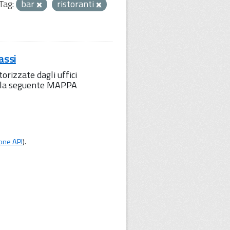
Tag:
bar
ristoranti
assi
orizzate dagli uffici
to la seguente MAPPA
one API
).