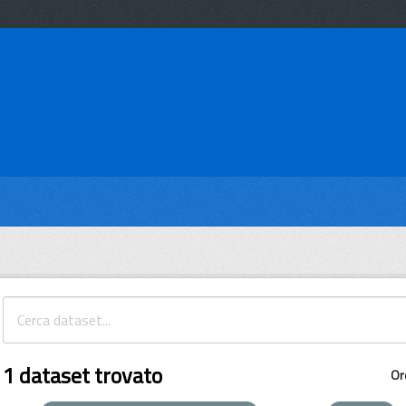
1 dataset trovato
Or