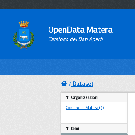
OpenData Matera
Catalogo dei Dati Aperti
Dataset
Organizzazioni
Comune di Matera (1)
temi