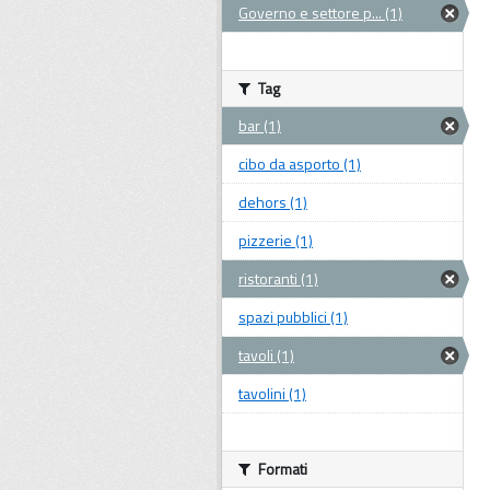
Governo e settore p... (1)
Tag
bar (1)
cibo da asporto (1)
dehors (1)
pizzerie (1)
ristoranti (1)
spazi pubblici (1)
tavoli (1)
tavolini (1)
Formati