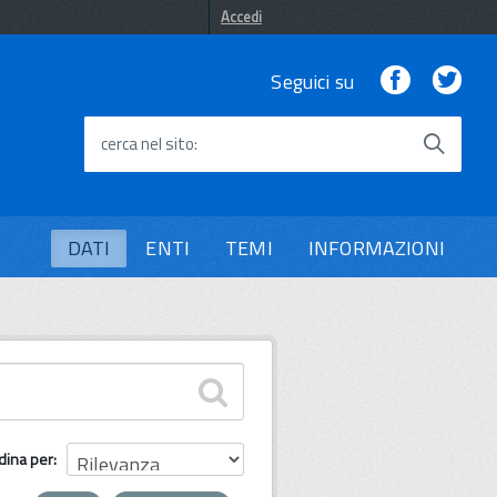
Accedi
Facebook
Twi
Seguici su
cerca nel sito
DATI
ENTI
TEMI
INFORMAZIONI
dina per