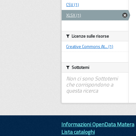
CSV (1)
XLSX (1)
Licenze sulle risorse
Creative Commons At... (1)
Sottotemi
Non ci sono Sottotemi
che corrispondono a
questa ricerca
Informazioni OpenData Matera
Lista cataloghi