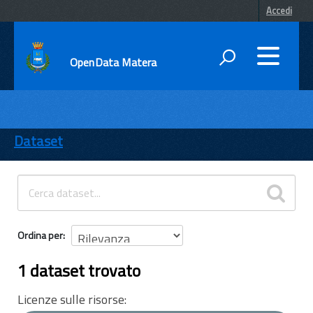
Accedi
OpenData Matera
DATI
ENTI
Dataset
TEMI
INFORMAZIONI
Ordina per
1 dataset trovato
Licenze sulle risorse: