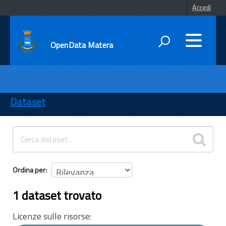
Accedi
OpenData Matera
DATI
ENTI
Dataset
TEMI
INFORMAZIONI
Ordina per
1 dataset trovato
Licenze sulle risorse: