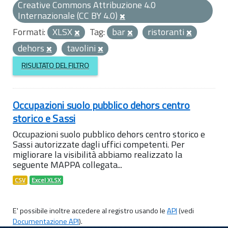
Creative Commons Attribuzione 4.0
Internazionale (CC BY 4.0)
Formati:
XLSX
Tag:
bar
ristoranti
dehors
tavolini
RISULTATO DEL FILTRO
Occupazioni suolo pubblico dehors centro
storico e Sassi
Occupazioni suolo pubblico dehors centro storico e
Sassi autorizzate dagli uffici competenti. Per
migliorare la visibilità abbiamo realizzato la
seguente MAPPA collegata...
CSV
Excel XLSX
E' possibile inoltre accedere al registro usando le
API
(vedi
Documentazione API
).