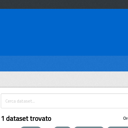
1 dataset trovato
Or