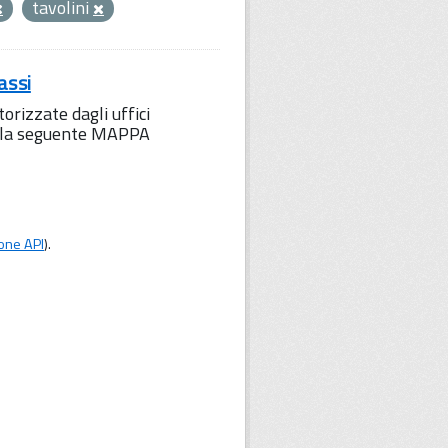
tavolini
assi
orizzate dagli uffici
to la seguente MAPPA
one API
).