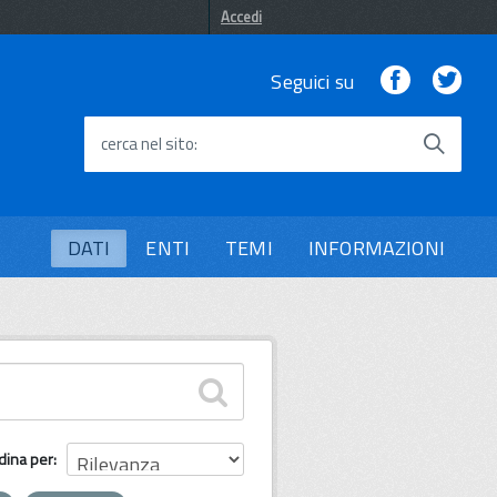
Accedi
Facebook
Twi
Seguici su
cerca nel sito
DATI
ENTI
TEMI
INFORMAZIONI
dina per