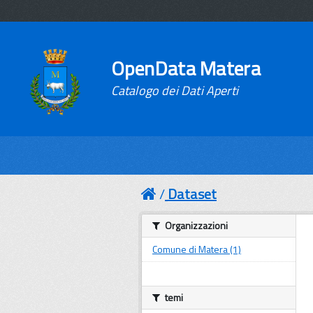
OpenData Matera
Catalogo dei Dati Aperti
Dataset
Organizzazioni
Comune di Matera (1)
temi