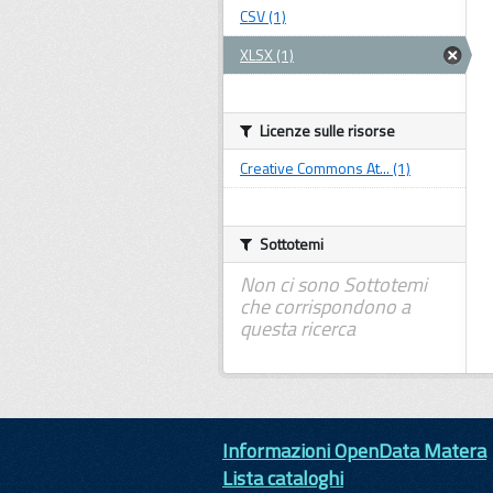
CSV (1)
XLSX (1)
Licenze sulle risorse
Creative Commons At... (1)
Sottotemi
Non ci sono Sottotemi
che corrispondono a
questa ricerca
Informazioni OpenData Matera
Lista cataloghi