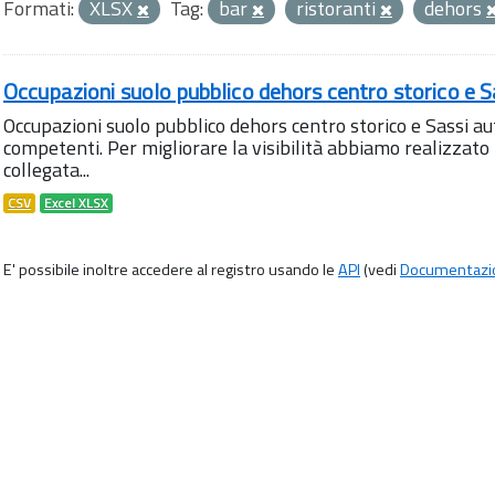
Formati:
XLSX
Tag:
bar
ristoranti
dehors
Occupazioni suolo pubblico dehors centro storico e S
Occupazioni suolo pubblico dehors centro storico e Sassi aut
competenti. Per migliorare la visibilità abbiamo realizza
collegata...
CSV
Excel XLSX
E' possibile inoltre accedere al registro usando le
API
(vedi
Documentazi