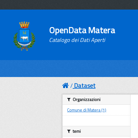
OpenData Matera
Catalogo dei Dati Aperti
Dataset
Organizzazioni
Comune di Matera (1)
temi