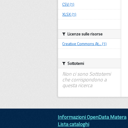
CSV (1)
XLSX (1)
Licenze sulle risorse
Creative Commons At... (1)
Sottotemi
Non ci sono Sottotemi
che corrispondono a
questa ricerca
Informazioni OpenData Matera
Lista cataloghi