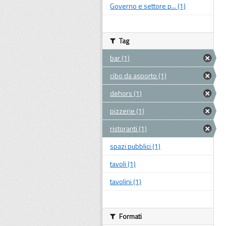
Governo e settore p... (1)
Tag
bar (1)
cibo da asporto (1)
dehors (1)
pizzerie (1)
ristoranti (1)
spazi pubblici (1)
tavoli (1)
tavolini (1)
Formati