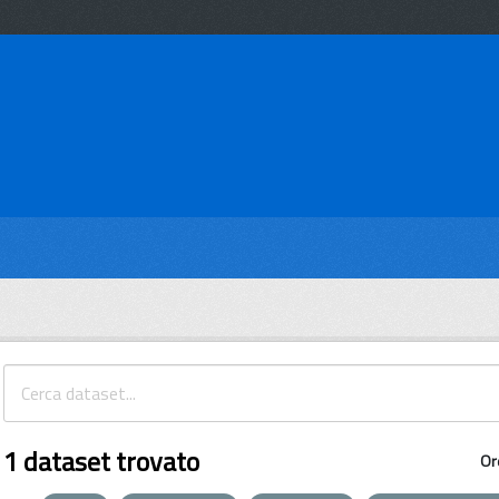
1 dataset trovato
Or