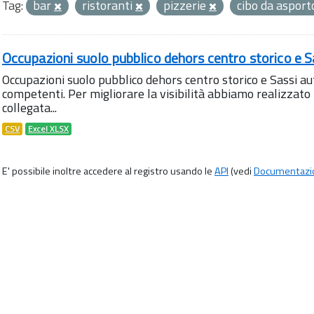
Tag:
bar
ristoranti
pizzerie
cibo da aspor
Occupazioni suolo pubblico dehors centro storico e S
Occupazioni suolo pubblico dehors centro storico e Sassi aut
competenti. Per migliorare la visibilità abbiamo realizza
collegata...
CSV
Excel XLSX
E' possibile inoltre accedere al registro usando le
API
(vedi
Documentazi