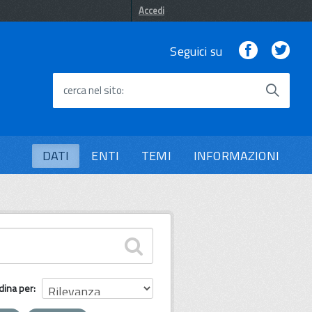
Accedi
Facebook
Twi
Seguici su
cerca nel sito
DATI
ENTI
TEMI
INFORMAZIONI
dina per