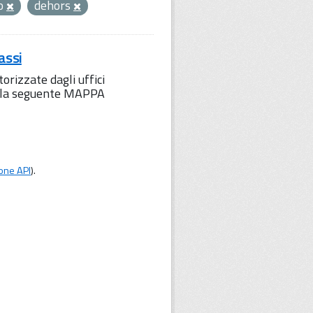
to
dehors
assi
orizzate dagli uffici
to la seguente MAPPA
one API
).