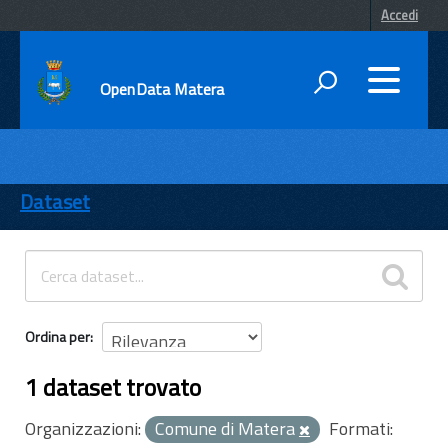
Accedi
OpenData Matera
DATI
ENTI
Dataset
TEMI
INFORMAZIONI
Ordina per
1 dataset trovato
Organizzazioni:
Comune di Matera
Formati: