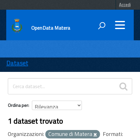
Accedi
OpenData Matera
DATI
ENTI
Dataset
TEMI
INFORMAZIONI
Ordina per
1 dataset trovato
Organizzazioni:
Comune di Matera
Formati: