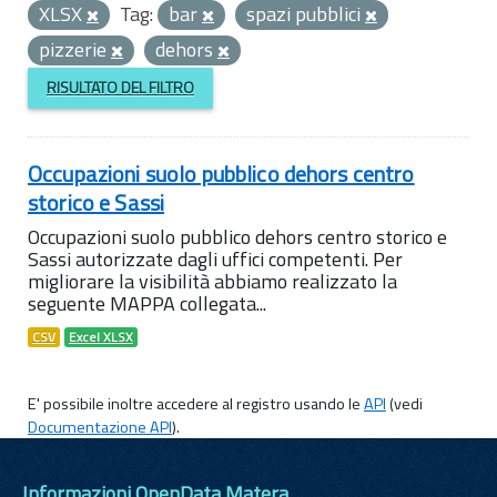
XLSX
Tag:
bar
spazi pubblici
pizzerie
dehors
RISULTATO DEL FILTRO
Occupazioni suolo pubblico dehors centro
storico e Sassi
Occupazioni suolo pubblico dehors centro storico e
Sassi autorizzate dagli uffici competenti. Per
migliorare la visibilità abbiamo realizzato la
seguente MAPPA collegata...
CSV
Excel XLSX
E' possibile inoltre accedere al registro usando le
API
(vedi
Documentazione API
).
Informazioni OpenData Matera