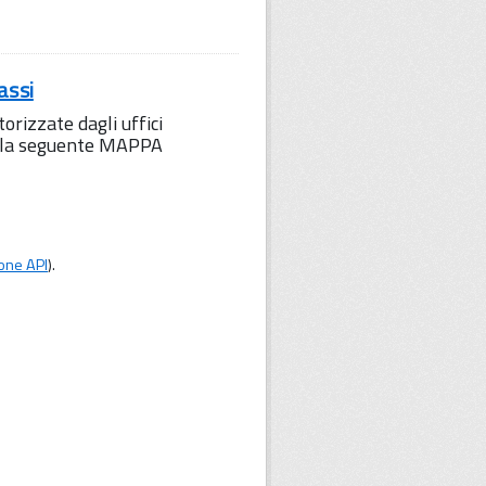
assi
orizzate dagli uffici
to la seguente MAPPA
one API
).