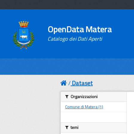
OpenData Matera
Catalogo dei Dati Aperti
Dataset
Organizzazioni
Comune di Matera (1)
temi