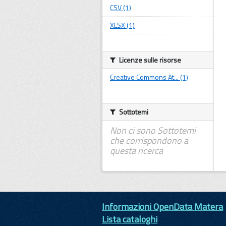
CSV (1)
XLSX (1)
Licenze sulle risorse
Creative Commons At... (1)
Sottotemi
Non ci sono Sottotemi
che corrispondono a
questa ricerca
Informazioni OpenData Matera
Lista cataloghi