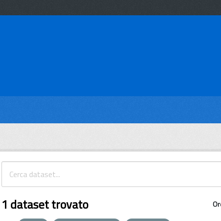
1 dataset trovato
Or