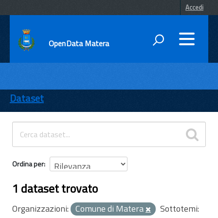
Accedi
OpenData Matera
DATI
ENTI
Dataset
TEMI
INFORMAZIONI
Ordina per
1 dataset trovato
Organizzazioni:
Comune di Matera
Sottotemi: