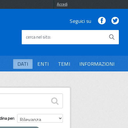
Accedi
Facebook
Twi
Seguici su
cerca nel sito
DATI
ENTI
TEMI
INFORMAZIONI
dina per