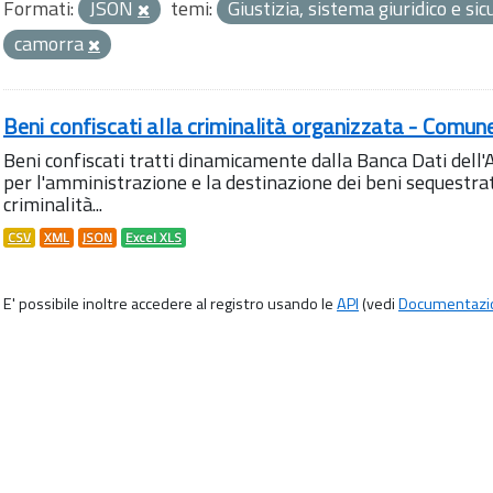
Formati:
JSON
temi:
Giustizia, sistema giuridico e s
camorra
Beni confiscati alla criminalità organizzata - Comun
Beni confiscati tratti dinamicamente dalla Banca Dati del
per l'amministrazione e la destinazione dei beni sequestrati
criminalità...
CSV
XML
JSON
Excel XLS
E' possibile inoltre accedere al registro usando le
API
(vedi
Documentazi