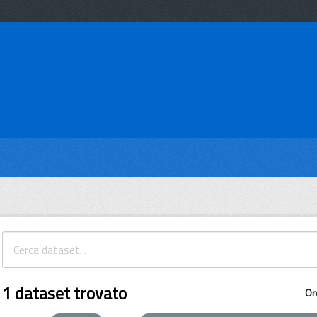
1 dataset trovato
Or