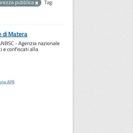
icurezza pubblica
Tag:
e di Matera
l'ANBSC - Agenzia nazionale
 e confiscati alla
one API
).