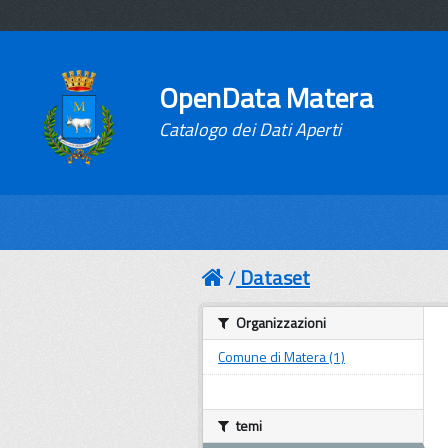
OpenData Matera
Catalogo dei Dati Aperti
Dataset
Organizzazioni
Comune di Matera (1)
temi