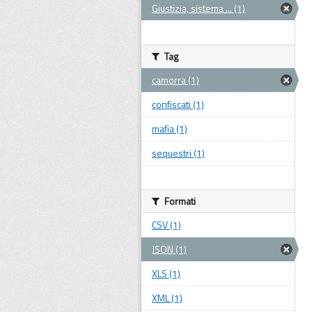
Giustizia, sistema ... (1)
Tag
camorra (1)
confiscati (1)
mafia (1)
sequestri (1)
Formati
CSV (1)
JSON (1)
XLS (1)
XML (1)