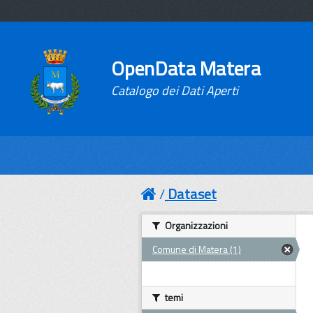
OpenData Matera
Catalogo dei Dati Aperti
Dataset
Organizzazioni
Comune di Matera (1)
temi