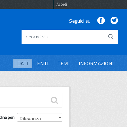
Accedi
Facebook
Twi
Seguici su
cerca nel sito
DATI
ENTI
TEMI
INFORMAZIONI
dina per