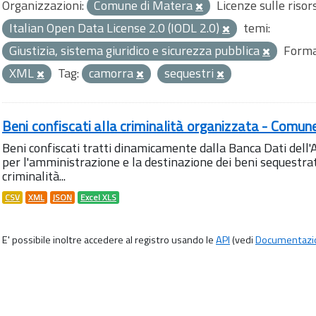
Organizzazioni:
Comune di Matera
Licenze sulle risor
Italian Open Data License 2.0 (IODL 2.0)
temi:
Giustizia, sistema giuridico e sicurezza pubblica
Forma
XML
Tag:
camorra
sequestri
Beni confiscati alla criminalità organizzata - Comun
Beni confiscati tratti dinamicamente dalla Banca Dati del
per l'amministrazione e la destinazione dei beni sequestrati
criminalità...
CSV
XML
JSON
Excel XLS
E' possibile inoltre accedere al registro usando le
API
(vedi
Documentazi