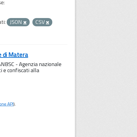
se:
ti:
JSON
CSV
e di Matera
l'ANBSC - Agenzia nazionale
 e confiscati alla
one API
).