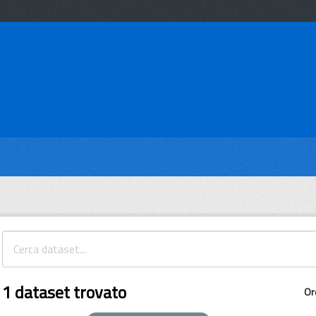
1 dataset trovato
Or