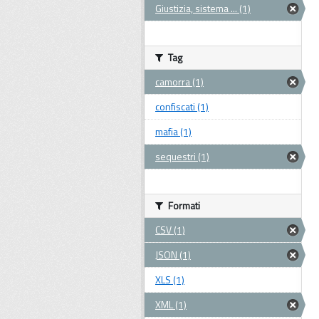
Giustizia, sistema ... (1)
Tag
camorra (1)
confiscati (1)
mafia (1)
sequestri (1)
Formati
CSV (1)
JSON (1)
XLS (1)
XML (1)