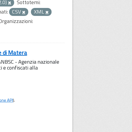
2.0)
Sottotemi:
ati:
CSV
XML
Organizzazioni:
e di Matera
l'ANBSC - Agenzia nazionale
 e confiscati alla
one API
).