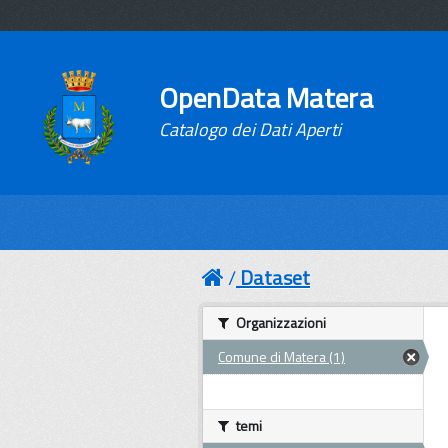
OpenData Matera
Catalogo dei Dati Aperti
Dataset
Organizzazioni
Comune di Matera (1)
temi