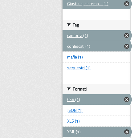
Giustizia, sistema ... (1)
Tag
camorra (1)
confiscati (1)
mafia (1)
sequestri (1)
Formati
CSV (1)
JSON (1)
XLS (1)
XML (1)