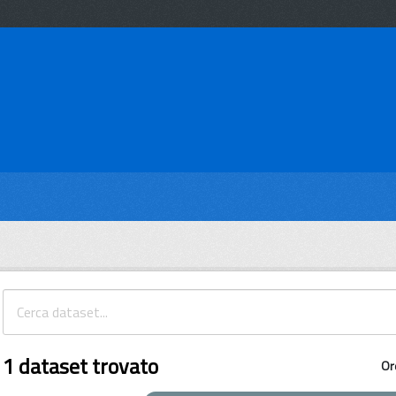
1 dataset trovato
Or