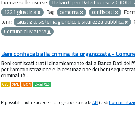
Licenze sulle risorse:
Italian Open Data License 2.0 (IODL 
1221 giustizia
Tag:
camorra
confiscati
Form
temi:
Giustizia, sistema giuridico e sicurezza pubblica
Comune di Matera
Beni confiscati alla criminalità organizzata - Comun
Beni confiscati tratti dinamicamente dalla Banca Dati del
per l'amministrazione e la destinazione dei beni sequestrati
criminalità...
CSV
XML
JSON
Excel XLS
E' possibile inoltre accedere al registro usando le
API
(vedi
Documentazi