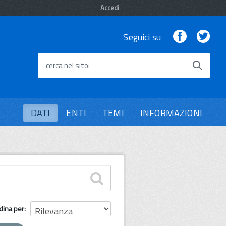
Accedi
Facebook
Twi
Seguici su
cerca nel sito
DATI
ENTI
TEMI
INFORMAZIONI
dina per