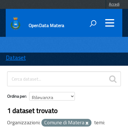
Accedi
OpenData Matera
DATI
ENTI
Dataset
TEMI
INFORMAZIONI
Ordina per
1 dataset trovato
Organizzazioni:
Comune di Matera
temi: