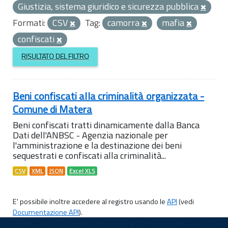
Giustizia, sistema giuridico e sicurezza pubblica
Formati:
CSV
Tag:
camorra
mafia
confiscati
RISULTATO DEL FILTRO
Beni confiscati alla criminalità organizzata -
Comune di Matera
Beni confiscati tratti dinamicamente dalla Banca
Dati dell'ANBSC - Agenzia nazionale per
l'amministrazione e la destinazione dei beni
sequestrati e confiscati alla criminalità...
CSV
XML
JSON
Excel XLS
E' possibile inoltre accedere al registro usando le
API
(vedi
Documentazione API
).