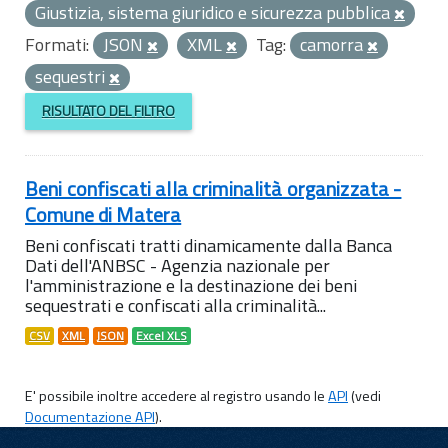
Giustizia, sistema giuridico e sicurezza pubblica
Formati:
JSON
XML
Tag:
camorra
sequestri
RISULTATO DEL FILTRO
Beni confiscati alla criminalità organizzata -
Comune di Matera
Beni confiscati tratti dinamicamente dalla Banca
Dati dell'ANBSC - Agenzia nazionale per
l'amministrazione e la destinazione dei beni
sequestrati e confiscati alla criminalità...
CSV
XML
JSON
Excel XLS
E' possibile inoltre accedere al registro usando le
API
(vedi
Documentazione API
).