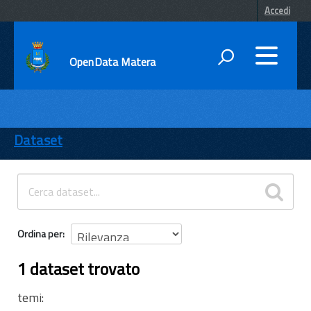
Accedi
OpenData Matera
DATI
ENTI
Dataset
TEMI
INFORMAZIONI
Ordina per
1 dataset trovato
temi: