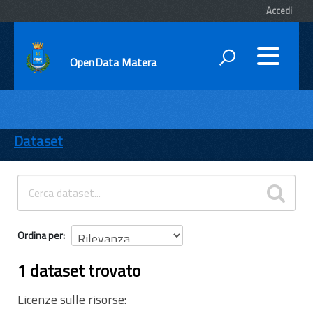
Accedi
OpenData Matera
DATI
ENTI
Dataset
TEMI
INFORMAZIONI
Ordina per
1 dataset trovato
Licenze sulle risorse: