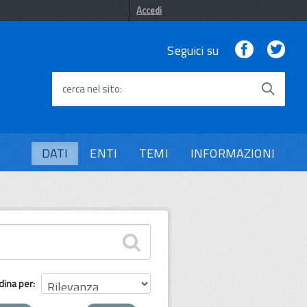
Accedi
Facebook
Twi
Seguici su
cerca nel sito
DATI
ENTI
TEMI
INFORMAZIONI
dina per