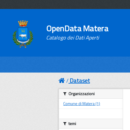
OpenData Matera
Catalogo dei Dati Aperti
Dataset
Organizzazioni
Comune di Matera (1)
temi