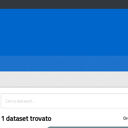
1 dataset trovato
Or