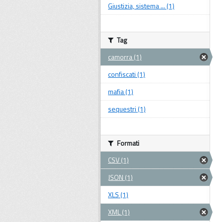
Giustizia, sistema ... (1)
Tag
camorra (1)
confiscati (1)
mafia (1)
sequestri (1)
Formati
CSV (1)
JSON (1)
XLS (1)
XML (1)