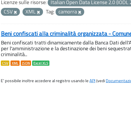
Licenze sulle risorse:
Italian Open Data License 2.0 (IODL 
CSV
XML
Tag:
camorra
Beni confiscati alla criminalità organizzata - Comun
Beni confiscati tratti dinamicamente dalla Banca Dati del
per l'amministrazione e la destinazione dei beni sequestrati
criminalità...
CSV
XML
JSON
Excel XLS
E' possibile inoltre accedere al registro usando le
API
(vedi
Documentazi