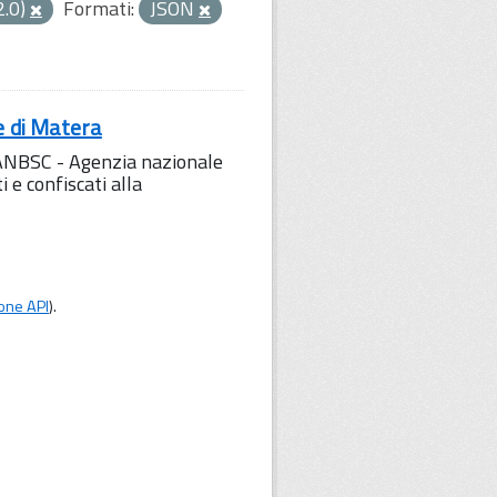
2.0)
Formati:
JSON
e di Matera
l'ANBSC - Agenzia nazionale
 e confiscati alla
one API
).