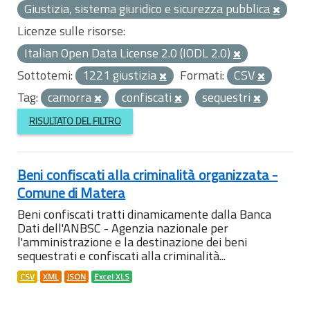
Giustizia, sistema giuridico e sicurezza pubblica
Licenze sulle risorse:
Italian Open Data License 2.0 (IODL 2.0)
Sottotemi:
1221 giustizia
Formati:
CSV
Tag:
camorra
confiscati
sequestri
RISULTATO DEL FILTRO
Beni confiscati alla criminalità organizzata -
Comune di Matera
Beni confiscati tratti dinamicamente dalla Banca
Dati dell'ANBSC - Agenzia nazionale per
l'amministrazione e la destinazione dei beni
sequestrati e confiscati alla criminalità...
CSV
XML
JSON
Excel XLS