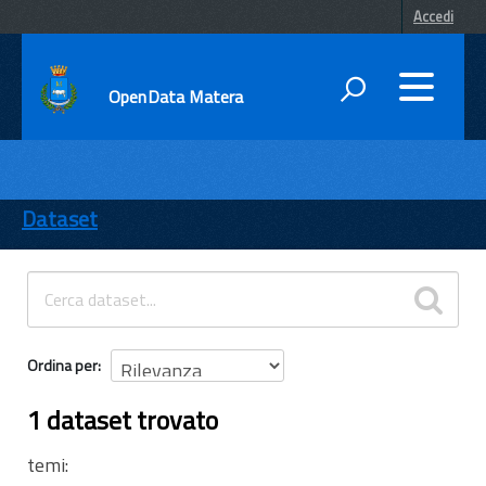
Accedi
OpenData Matera
DATI
ENTI
Dataset
TEMI
INFORMAZIONI
Ordina per
1 dataset trovato
temi: