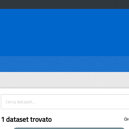
1 dataset trovato
Or