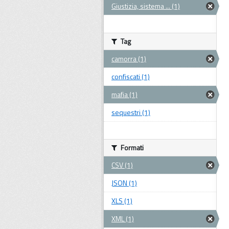
Giustizia, sistema ... (1)
Tag
camorra (1)
confiscati (1)
mafia (1)
sequestri (1)
Formati
CSV (1)
JSON (1)
XLS (1)
XML (1)