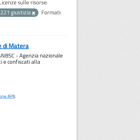
Licenze sulle risorse:
221 giustizia
Formati:
e di Matera
l'ANBSC - Agenzia nazionale
 e confiscati alla
one API
).