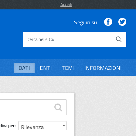
Accedi
Facebook
Twi
Seguici su
cerca nel sito
DATI
ENTI
TEMI
INFORMAZIONI
dina per