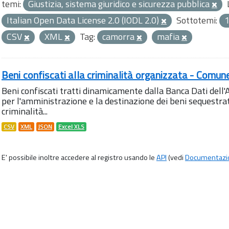
temi:
Giustizia, sistema giuridico e sicurezza pubblica
Italian Open Data License 2.0 (IODL 2.0)
Sottotemi:
1
CSV
XML
Tag:
camorra
mafia
Beni confiscati alla criminalità organizzata - Comun
Beni confiscati tratti dinamicamente dalla Banca Dati del
per l'amministrazione e la destinazione dei beni sequestrati
criminalità...
CSV
XML
JSON
Excel XLS
E' possibile inoltre accedere al registro usando le
API
(vedi
Documentazi