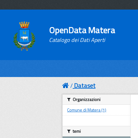
OpenData Matera
Catalogo dei Dati Aperti
Dataset
Organizzazioni
Comune di Matera (1)
temi