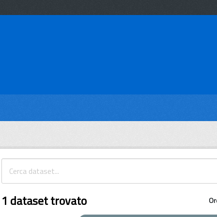
1 dataset trovato
Or