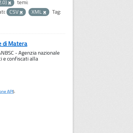
2.0)
temi:
ti:
CSV
XML
Tag:
e di Matera
l'ANBSC - Agenzia nazionale
 e confiscati alla
one API
).