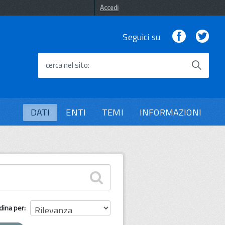
Accedi
Facebook
Twi
Seguici su
cerca nel sito
DATI
ENTI
TEMI
INFORMAZIONI
dina per