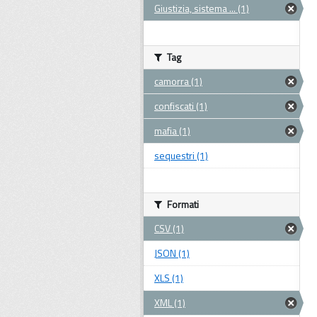
Giustizia, sistema ... (1)
Tag
camorra (1)
confiscati (1)
mafia (1)
sequestri (1)
Formati
CSV (1)
JSON (1)
XLS (1)
XML (1)