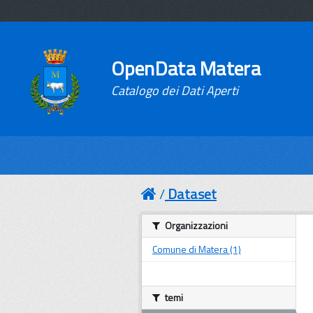
OpenData Matera
Catalogo dei Dati Aperti
Dataset
Organizzazioni
Comune di Matera (1)
temi