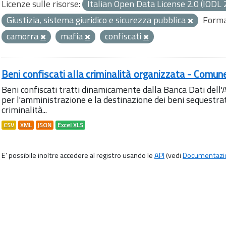
Licenze sulle risorse:
Italian Open Data License 2.0 (IODL 
Giustizia, sistema giuridico e sicurezza pubblica
Forma
camorra
mafia
confiscati
Beni confiscati alla criminalità organizzata - Comun
Beni confiscati tratti dinamicamente dalla Banca Dati del
per l'amministrazione e la destinazione dei beni sequestrati
criminalità...
CSV
XML
JSON
Excel XLS
E' possibile inoltre accedere al registro usando le
API
(vedi
Documentazi