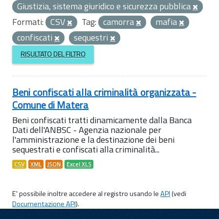
Giustizia, sistema giuridico e sicurezza pubblica
Formati:
CSV
Tag:
camorra
mafia
confiscati
sequestri
RISULTATO DEL FILTRO
Beni confiscati alla criminalità organizzata -
Comune di Matera
Beni confiscati tratti dinamicamente dalla Banca
Dati dell'ANBSC - Agenzia nazionale per
l'amministrazione e la destinazione dei beni
sequestrati e confiscati alla criminalità...
CSV
XML
JSON
Excel XLS
E' possibile inoltre accedere al registro usando le
API
(vedi
Documentazione API
).