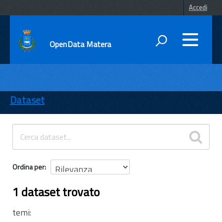
Accedi
OpenData Matera
DATI
ENTI
Dataset
TEMI
INFORMAZIONI
Ordina per
1 dataset trovato
temi: