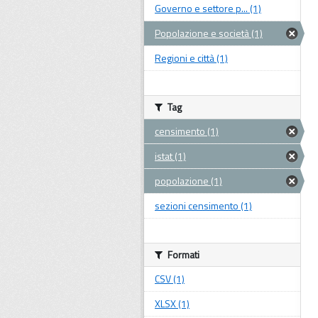
Governo e settore p... (1)
Popolazione e società (1)
Regioni e città (1)
Tag
censimento (1)
istat (1)
popolazione (1)
sezioni censimento (1)
Formati
CSV (1)
XLSX (1)