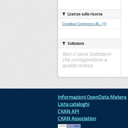
Licenze sulle risorse
Creative Commons At... (1)
Sottotemi
Non ci sono Sottotemi
che corrispondono a
questa ricerca
Informazioni OpenData Matera
Lista cataloghi
CKAN API
CKAN Association