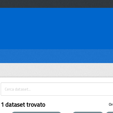
1 dataset trovato
Or