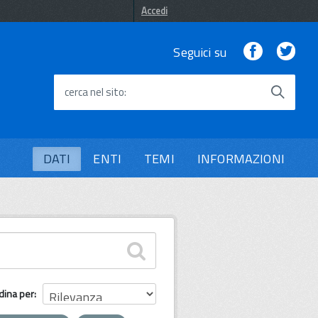
Accedi
Facebook
Twi
Seguici su
cerca nel sito
DATI
ENTI
TEMI
INFORMAZIONI
dina per