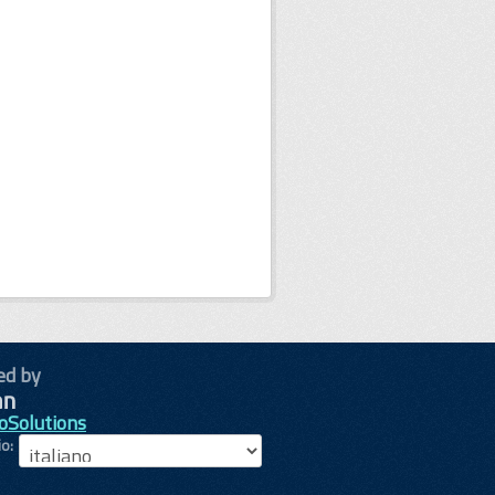
ed by
oSolutions
io