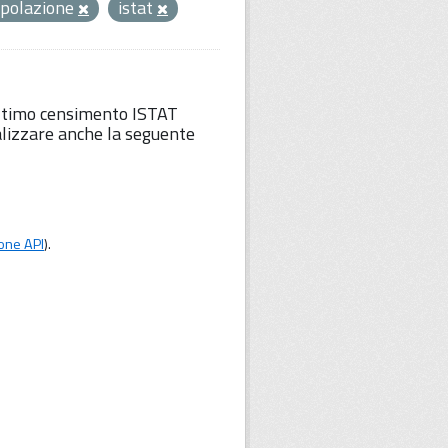
polazione
istat
'ultimo censimento ISTAT
lizzare anche la seguente
one API
).