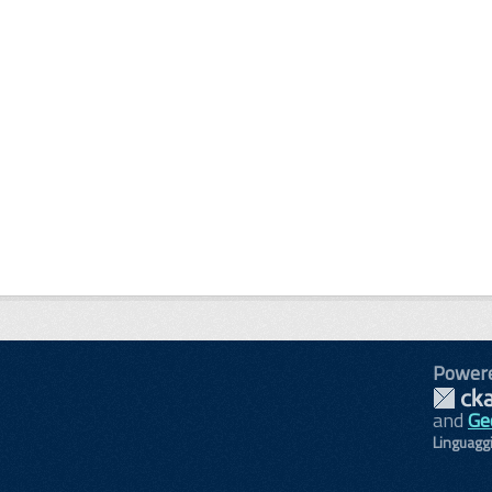
Power
and
Ge
Linguagg