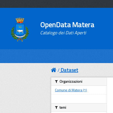
OpenData Matera
Catalogo dei Dati Aperti
Dataset
Organizzazioni
Comune di Matera (1)
temi