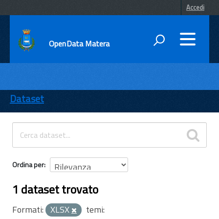
Accedi
OpenData Matera
DATI
ENTI
Dataset
TEMI
INFORMAZIONI
Ordina per
1 dataset trovato
Formati:
XLSX
temi: