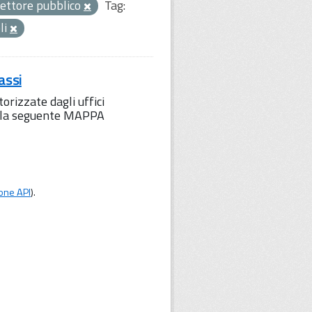
ettore pubblico
Tag:
li
assi
orizzate dagli uffici
to la seguente MAPPA
one API
).