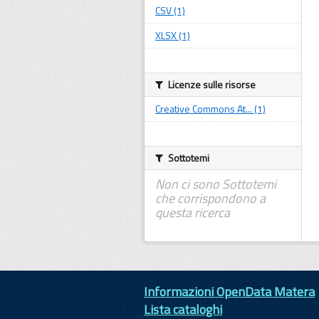
CSV (1)
XLSX (1)
Licenze sulle risorse
Creative Commons At... (1)
Sottotemi
Non ci sono Sottotemi
che corrispondono a
questa ricerca
Informazioni OpenData Matera
Lista cataloghi