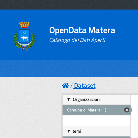
OpenData Matera
Catalogo dei Dati Aperti
Dataset
Organizzazioni
Comune di Matera (1)
temi