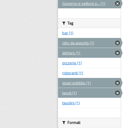
Governo e settore p... (1)
Tag
bar (1)
cibo da asporto (1)
dehors (1)
pizzerie (1)
ristoranti (1)
spazi pubblici (1)
tavoli (1)
tavolini (1)
Formati