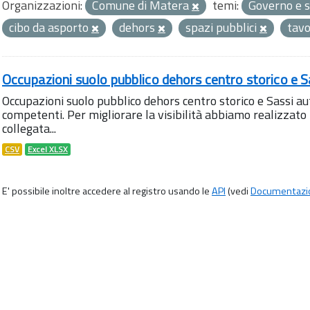
Organizzazioni:
Comune di Matera
temi:
Governo e s
cibo da asporto
dehors
spazi pubblici
tavo
Occupazioni suolo pubblico dehors centro storico e S
Occupazioni suolo pubblico dehors centro storico e Sassi aut
competenti. Per migliorare la visibilità abbiamo realizza
collegata...
CSV
Excel XLSX
E' possibile inoltre accedere al registro usando le
API
(vedi
Documentazi