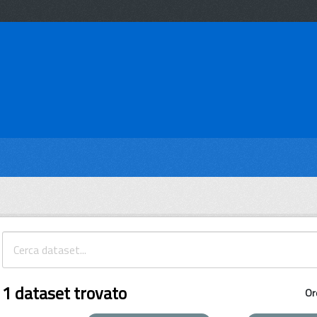
1 dataset trovato
Or