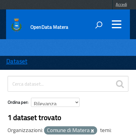
Accedi
OpenData Matera
DATI
ENTI
Dataset
TEMI
INFORMAZIONI
Ordina per
1 dataset trovato
Organizzazioni:
Comune di Matera
temi: