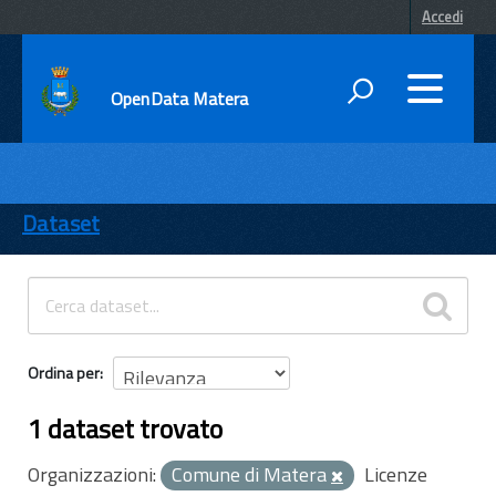
Accedi
OpenData Matera
DATI
ENTI
Dataset
TEMI
INFORMAZIONI
Ordina per
1 dataset trovato
Organizzazioni:
Comune di Matera
Licenze