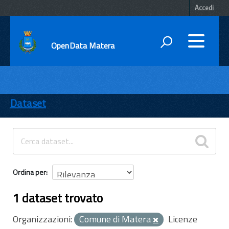
Accedi
OpenData Matera
DATI
ENTI
Dataset
TEMI
INFORMAZIONI
Ordina per
1 dataset trovato
Organizzazioni:
Comune di Matera
Licenze