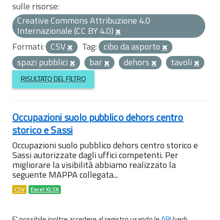
sulle risorse:
Creative Commons Attribuzione 4.0
Internazionale (CC BY 4.0)
Formati:
CSV
Tag:
cibo da asporto
spazi pubblici
bar
dehors
tavoli
RISULTATO DEL FILTRO
Occupazioni suolo pubblico dehors centro
storico e Sassi
Occupazioni suolo pubblico dehors centro storico e
Sassi autorizzate dagli uffici competenti. Per
migliorare la visibilità abbiamo realizzato la
seguente MAPPA collegata...
CSV
Excel XLSX
E' possibile inoltre accedere al registro usando le
API
(vedi