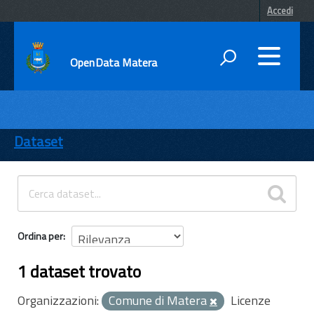
Accedi
OpenData Matera
DATI
ENTI
Dataset
TEMI
INFORMAZIONI
Ordina per
1 dataset trovato
Organizzazioni:
Comune di Matera
Licenze