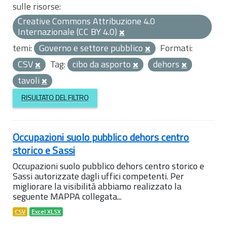
sulle risorse:
Creative Commons Attribuzione 4.0
Internazionale (CC BY 4.0)
temi:
Governo e settore pubblico
Formati:
CSV
Tag:
cibo da asporto
dehors
tavoli
RISULTATO DEL FILTRO
Occupazioni suolo pubblico dehors centro
storico e Sassi
Occupazioni suolo pubblico dehors centro storico e
Sassi autorizzate dagli uffici competenti. Per
migliorare la visibilità abbiamo realizzato la
seguente MAPPA collegata...
CSV
Excel XLSX