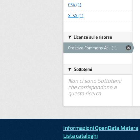
CSV (1)
XLSX (1)
Licenze sulle risorse
Creative Commons At... (1)
Sottotemi
Non ci sono Sottotemi
che corrispondono a
questa ricerca
Informazioni OpenData Matera
Lista cataloghi