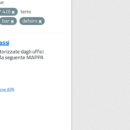
se:
Y 4.0)
temi:
bar
dehors
assi
orizzate dagli uffici
to la seguente MAPPA
one API
).