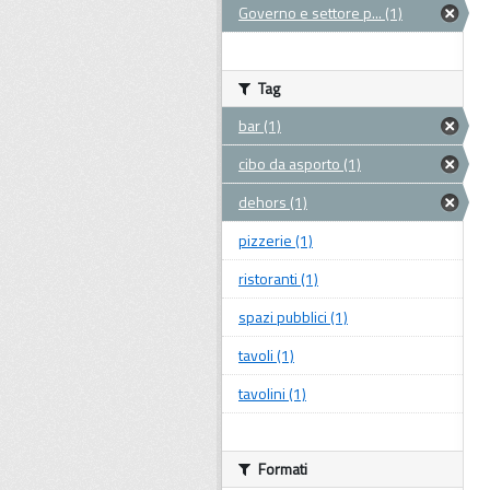
Governo e settore p... (1)
Tag
bar (1)
cibo da asporto (1)
dehors (1)
pizzerie (1)
ristoranti (1)
spazi pubblici (1)
tavoli (1)
tavolini (1)
Formati