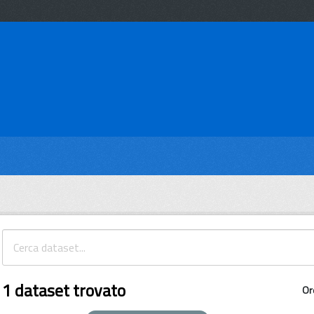
1 dataset trovato
Or