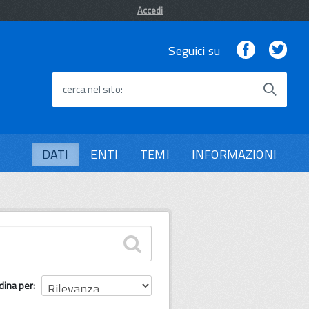
Accedi
Facebook
Twi
Seguici su
cerca nel sito
DATI
ENTI
TEMI
INFORMAZIONI
dina per