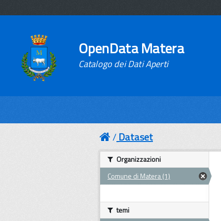
OpenData Matera
Catalogo dei Dati Aperti
Dataset
Organizzazioni
Comune di Matera (1)
temi