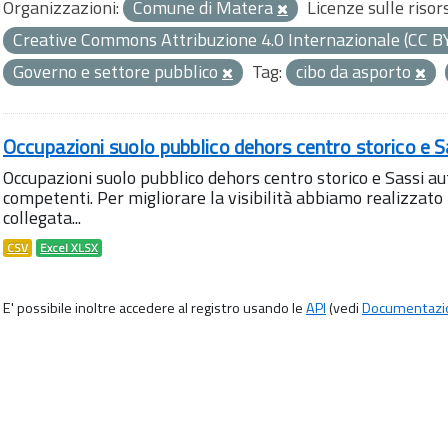
Organizzazioni:
Comune di Matera
Licenze sulle risor
Creative Commons Attribuzione 4.0 Internazionale (CC B
Governo e settore pubblico
Tag:
cibo da asporto
Occupazioni suolo pubblico dehors centro storico e S
Occupazioni suolo pubblico dehors centro storico e Sassi aut
competenti. Per migliorare la visibilità abbiamo realizza
collegata...
CSV
Excel XLSX
E' possibile inoltre accedere al registro usando le
API
(vedi
Documentazi