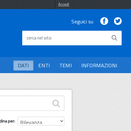
Accedi
Facebook
Twi
Seguici su
cerca nel sito
DATI
ENTI
TEMI
INFORMAZIONI
dina per