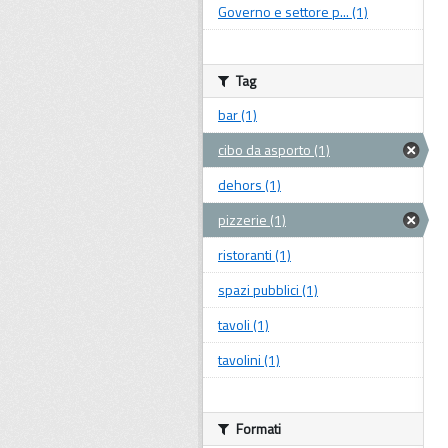
Governo e settore p... (1)
Tag
bar (1)
cibo da asporto (1)
dehors (1)
pizzerie (1)
ristoranti (1)
spazi pubblici (1)
tavoli (1)
tavolini (1)
Formati