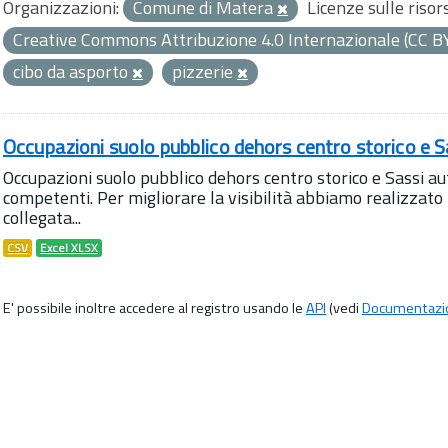
Organizzazioni:
Comune di Matera
Licenze sulle risor
Creative Commons Attribuzione 4.0 Internazionale (CC B
cibo da asporto
pizzerie
Occupazioni suolo pubblico dehors centro storico e S
Occupazioni suolo pubblico dehors centro storico e Sassi aut
competenti. Per migliorare la visibilità abbiamo realizza
collegata...
CSV
Excel XLSX
E' possibile inoltre accedere al registro usando le
API
(vedi
Documentazi