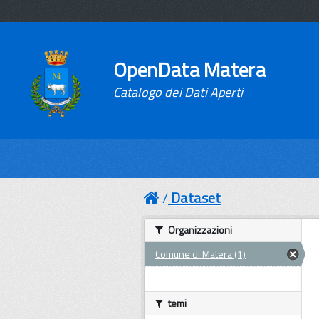
OpenData Matera
Catalogo dei Dati Aperti
Dataset
Organizzazioni
Comune di Matera (1)
temi