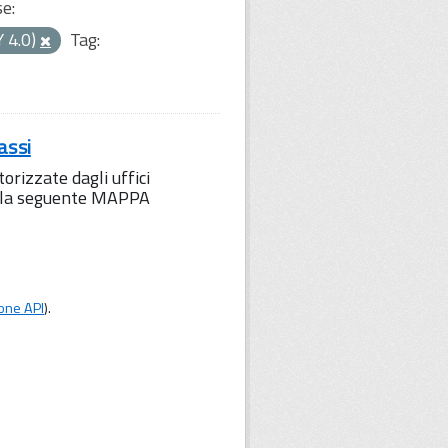
se:
Y 4.0)
Tag:
assi
orizzate dagli uffici
to la seguente MAPPA
one API
).