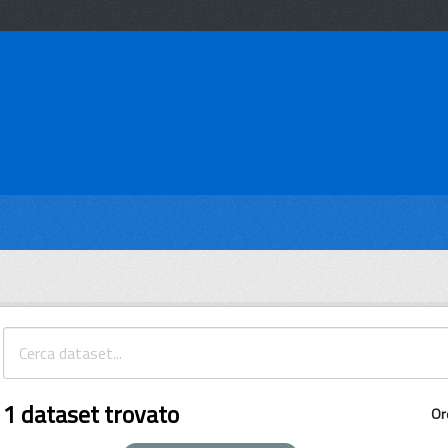
1 dataset trovato
Or