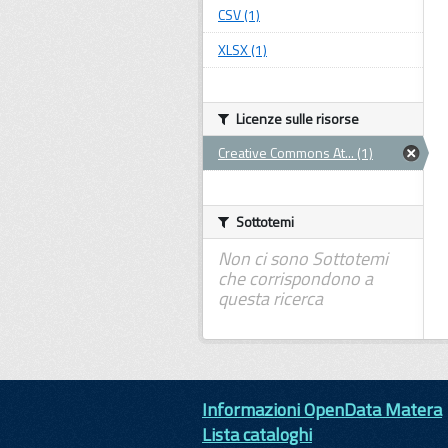
CSV (1)
XLSX (1)
Licenze sulle risorse
Creative Commons At... (1)
Sottotemi
Non ci sono Sottotemi
che corrispondono a
questa ricerca
Informazioni OpenData Matera
Lista cataloghi