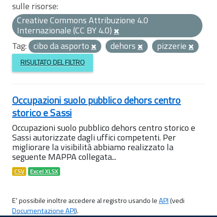
sulle risorse:
Creative Commons Attribuzione 4.0
Internazionale (CC BY 4.0)
Tag:
cibo da asporto
dehors
pizzerie
RISULTATO DEL FILTRO
Occupazioni suolo pubblico dehors centro
storico e Sassi
Occupazioni suolo pubblico dehors centro storico e
Sassi autorizzate dagli uffici competenti. Per
migliorare la visibilità abbiamo realizzato la
seguente MAPPA collegata...
CSV
Excel XLSX
E' possibile inoltre accedere al registro usando le
API
(vedi
Documentazione API
).