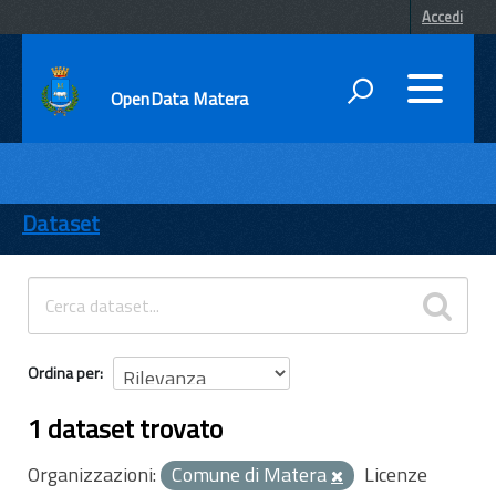
Accedi
OpenData Matera
DATI
ENTI
Dataset
TEMI
INFORMAZIONI
Ordina per
1 dataset trovato
Organizzazioni:
Comune di Matera
Licenze