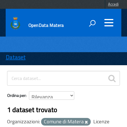
Accedi
OpenData Matera
DATI
ENTI
Dataset
TEMI
INFORMAZIONI
Ordina per
1 dataset trovato
Organizzazioni:
Comune di Matera
Licenze