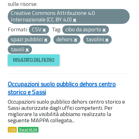
sulle risorse:
Creative Commons Attribuzione 4.0
Internazionale (CC BY 4.0)
Formati:
CSV
Tag:
cibo da asporto
spazi pubblici
dehors
tavolini
tavoli
RISULTATO DEL FILTRO
Occupazioni suolo pubblico dehors centro
storico e Sassi
Occupazioni suolo pubblico dehors centro storico e
Sassi autorizzate dagli uffici competenti. Per
migliorare la visibilità abbiamo realizzato la
seguente MAPPA collegata...
CSV
Excel XLSX