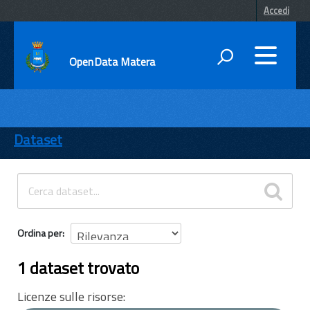
Accedi
OpenData Matera
DATI
ENTI
Dataset
TEMI
INFORMAZIONI
Ordina per
1 dataset trovato
Licenze sulle risorse: