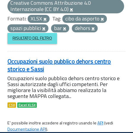
Creative Commons Attribuzione 4.0
Internazionale (CC BY 4.0)
Formati:
XLSX
Tag:
cibo da asporto
spazi pubblici
bar
dehors
RISULTATO DEL FILTRO
Occupazioni suolo pubblico dehors centro
storico e Sassi
Occupazioni suolo pubblico dehors centro storico e
Sassi autorizzate dagli uffici competenti. Per
migliorare la visibilità abbiamo realizzato la
seguente MAPPA collegata...
CSV
Excel XLSX
E' possibile inoltre accedere al registro usando le
API
(vedi
Documentazione API
).