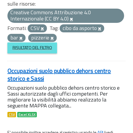
sulle risorse:
Creative Commons Attribuzione 4.0
Internazionale (CC BY 4.0)
Formati:
CSV
Tag:
cibo da asporto
bar
pizzerie
RISULTATO DEL FILTRO
Occupazioni suolo pubblico dehors centro
storico e Sassi
Occupazioni suolo pubblico dehors centro storico e
Sassi autorizzate dagli uffici competenti. Per
migliorare la visibilità abbiamo realizzato la
seguente MAPPA collegata...
CSV
Excel XLSX
E' possibile inoltre accedere al registro usando le
API
(vedi