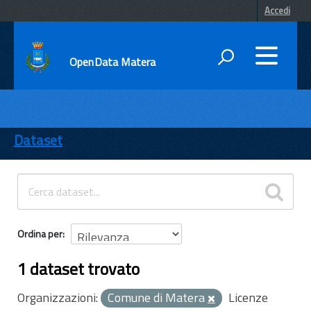
Accedi
OpenData Matera
DATI
ENTI
Dataset
TEMI
INFORMAZIONI
Ordina per
1 dataset trovato
Organizzazioni:
Comune di Matera
Licenze