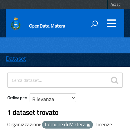
Accedi
OpenData Matera
DATI
ENTI
Dataset
TEMI
INFORMAZIONI
Ordina per
1 dataset trovato
Organizzazioni:
Comune di Matera
Licenze