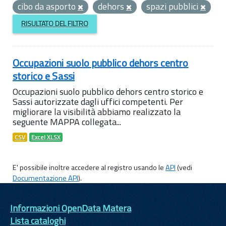
cibo da asporto
dehors
spazi pubblici
RISULTATO DEL FILTRO
Occupazioni suolo pubblico dehors centro
storico e Sassi
Occupazioni suolo pubblico dehors centro storico e
Sassi autorizzate dagli uffici competenti. Per
migliorare la visibilità abbiamo realizzato la
seguente MAPPA collegata...
CSV
Excel XLSX
E' possibile inoltre accedere al registro usando le
API
(vedi
Documentazione API
).
Informazioni OpenData Matera
Lista cataloghi