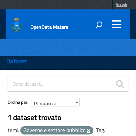
Accedi
OpenData Matera
DATI
ENTI
Dataset
TEMI
INFORMAZIONI
Ordina per
1 dataset trovato
temi:
Governo e settore pubblico
Tag: