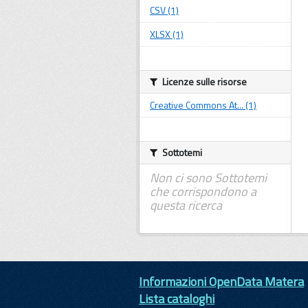
CSV (1)
XLSX (1)
Licenze sulle risorse
Creative Commons At... (1)
Sottotemi
Non ci sono Sottotemi
che corrispondono a
questa ricerca
Informazioni OpenData Matera
Lista cataloghi