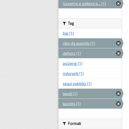
Governo e settore p... (1)
Tag
bar (1)
cibo da asporto (1)
dehors (1)
pizzerie (1)
ristoranti (1)
spazi pubblici (1)
tavoli (1)
tavolini (1)
Formati