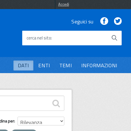
Accedi
Facebook
Twi
Seguici su
cerca nel sito
DATI
ENTI
TEMI
INFORMAZIONI
dina per