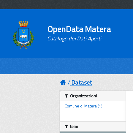
OpenData Matera
Catalogo dei Dati Aperti
Dataset
Organizzazioni
Comune di Matera (1)
temi