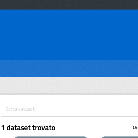
1 dataset trovato
Or