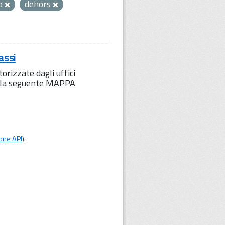
to
dehors
assi
orizzate dagli uffici
to la seguente MAPPA
one API
).