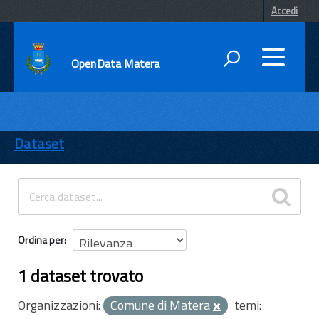
Accedi
OpenData Matera
DATI
ENTI
Dataset
TEMI
INFORMAZIONI
Ordina per
1 dataset trovato
Organizzazioni:
Comune di Matera
temi: