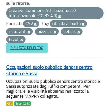
sulle risorse:
Creative Commons Attribuzione 4.0
Internazionale (CC BY 4.0)
Formati:
CSV
Tag:
cibo da asporto
ristoranti
pizzerie
dehors
tavoli
RISULTATO DEL FILTRO
Occupazioni suolo pubblico dehors centro
storico e Sassi
Occupazioni suolo pubblico dehors centro storico e
Sassi autorizzate dagli uffici competenti. Per
migliorare la visibilità abbiamo realizzato la
seguente MAPPA collegata...
CSV
Excel XLSX