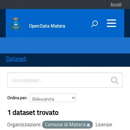
Accedi
OpenData Matera
DATI
ENTI
Dataset
TEMI
INFORMAZIONI
Ordina per
1 dataset trovato
Organizzazioni:
Comune di Matera
Licenze