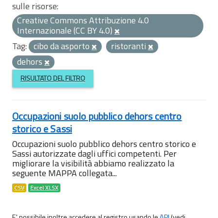
sulle risorse:
Creative Commons Attribuzione 4.0
Internazionale (CC BY 4.0)
Tag:
cibo da asporto
ristoranti
dehors
RISULTATO DEL FILTRO
Occupazioni suolo pubblico dehors centro
storico e Sassi
Occupazioni suolo pubblico dehors centro storico e
Sassi autorizzate dagli uffici competenti. Per
migliorare la visibilità abbiamo realizzato la
seguente MAPPA collegata...
CSV
Excel XLSX
E' possibile inoltre accedere al registro usando le
API
(vedi