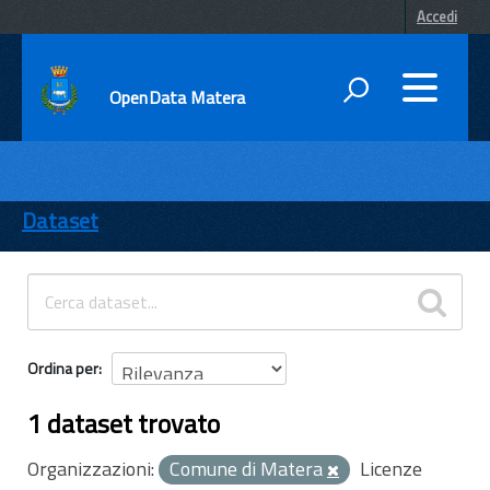
Accedi
OpenData Matera
DATI
ENTI
Dataset
TEMI
INFORMAZIONI
Ordina per
1 dataset trovato
Organizzazioni:
Comune di Matera
Licenze