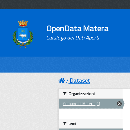
OpenData Matera
Catalogo dei Dati Aperti
Dataset
Organizzazioni
Comune di Matera (1)
temi