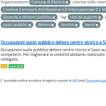
Organizzazioni:
Comune di Matera
Licenze sulle risor
Creative Commons Attribuzione 4.0 Internazionale (CC B
Governo e settore pubblico
Tag:
cibo da asporto
spazi pubblici
dehors
tavolini
tavoli
Occupazioni suolo pubblico dehors centro storico e S
Occupazioni suolo pubblico dehors centro storico e Sassi aut
competenti. Per migliorare la visibilità abbiamo realizza
collegata...
CSV
Excel XLSX
E' possibile inoltre accedere al registro usando le
API
(vedi
Documentazi