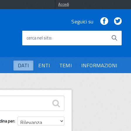
Accedi
Facebook
Twi
Seguici su
cerca nel sito
DATI
ENTI
TEMI
INFORMAZIONI
dina per