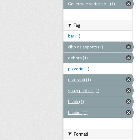
Governo e settore p... (1)
Tag
bar (1)
cibo da asporto (1)
dehors (1)
pizzerie (1)
ristoranti (1)
spazi pubblici (1)
tavoli (1)
tavolini (1)
Formati