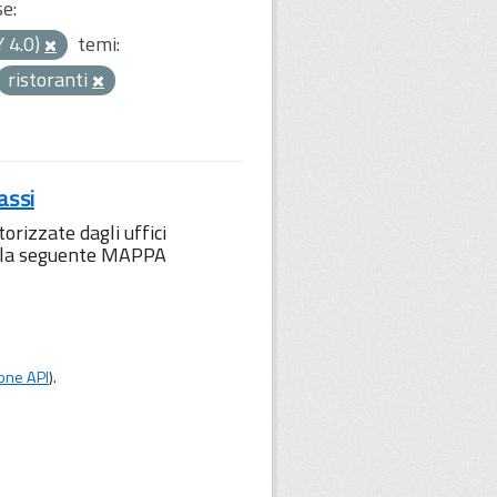
se:
Y 4.0)
temi:
ristoranti
assi
orizzate dagli uffici
to la seguente MAPPA
one API
).