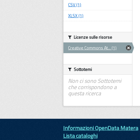
CSV (1)
XLSX (1)
Licenze sulle risorse
Creative Commons At... (1)
Sottotemi
Non ci sono Sottotemi
che corrispondono a
questa ricerca
Informazioni OpenData Matera
Lista cataloghi