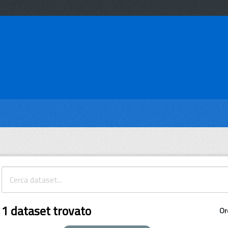
1 dataset trovato
Or