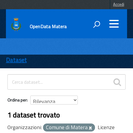
Accedi
OpenData Matera
DATI
ENTI
Dataset
TEMI
INFORMAZIONI
Ordina per
1 dataset trovato
Organizzazioni:
Comune di Matera
Licenze