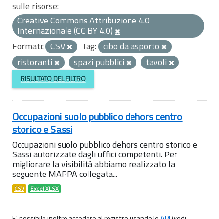
sulle risorse:
Creative Commons Attribuzione 4.0
Internazionale (CC BY 4.0)
Formati:
CSV
Tag:
cibo da asporto
ristoranti
spazi pubblici
tavoli
RISULTATO DEL FILTRO
Occupazioni suolo pubblico dehors centro
storico e Sassi
Occupazioni suolo pubblico dehors centro storico e
Sassi autorizzate dagli uffici competenti. Per
migliorare la visibilità abbiamo realizzato la
seguente MAPPA collegata...
CSV
Excel XLSX
E' possibile inoltre accedere al registro usando le
API
(vedi