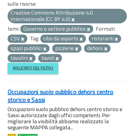
sulle risorse:
Creative Commons Attribuzione 4.0
Internazionale (CC BY 4.0)
temi:
Governo e settore pubblico
Formati:
CSV
Tag:
cibo da asporto
ristoranti
spazi pubblici
pizzerie
dehors
tavolini
tavoli
RISULTATO DEL FILTRO
Occupazioni suolo pubblico dehors centro
storico e Sassi
Occupazioni suolo pubblico dehors centro storico e
Sassi autorizzate dagli uffici competenti. Per
migliorare la visibilità abbiamo realizzato la
seguente MAPPA collegata...