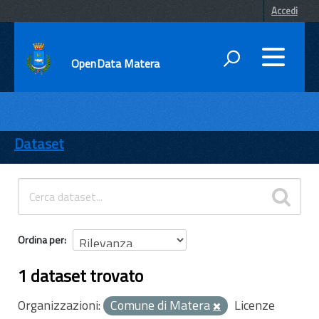
Accedi
OpenData Matera
DATI
ENTI
Dataset
TEMI
INFORMAZIONI
Ordina per
1 dataset trovato
Organizzazioni:
Comune di Matera
Licenze