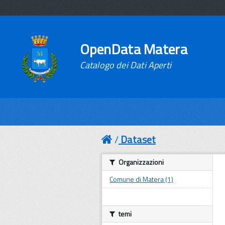
OpenData Matera
Catalogo dei Dati Aperti
Dataset
Organizzazioni
Comune di Matera (1)
temi