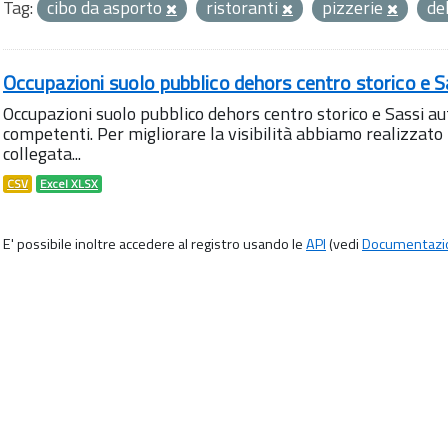
Tag:
cibo da asporto
ristoranti
pizzerie
de
Occupazioni suolo pubblico dehors centro storico e S
Occupazioni suolo pubblico dehors centro storico e Sassi aut
competenti. Per migliorare la visibilità abbiamo realizza
collegata...
CSV
Excel XLSX
E' possibile inoltre accedere al registro usando le
API
(vedi
Documentazi