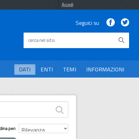
Accedi
Facebook
Twi
Seguici su
cerca nel sito
DATI
ENTI
TEMI
INFORMAZIONI
dina per