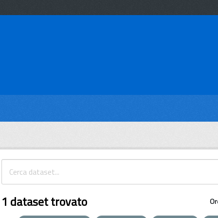
1 dataset trovato
Or