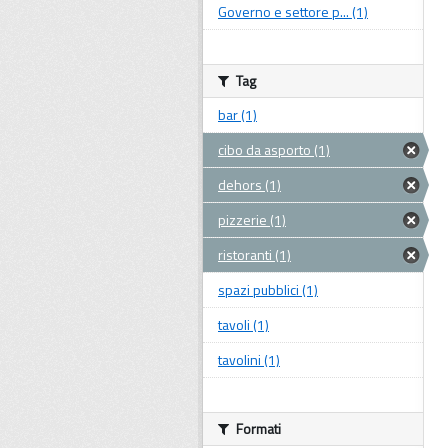
Governo e settore p... (1)
Tag
bar (1)
cibo da asporto (1)
dehors (1)
pizzerie (1)
ristoranti (1)
spazi pubblici (1)
tavoli (1)
tavolini (1)
Formati