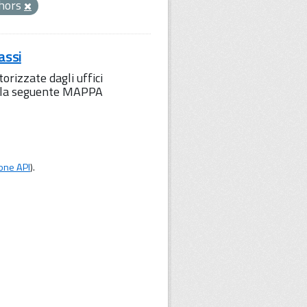
hors
assi
orizzate dagli uffici
to la seguente MAPPA
one API
).