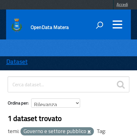
Accedi
OpenData Matera
DATI
ENTI
Dataset
TEMI
INFORMAZIONI
Ordina per
1 dataset trovato
temi:
Governo e settore pubblico
Tag: