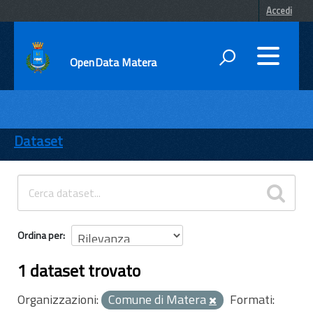
Accedi
OpenData Matera
DATI
ENTI
Dataset
TEMI
INFORMAZIONI
Ordina per
1 dataset trovato
Organizzazioni:
Comune di Matera
Formati: