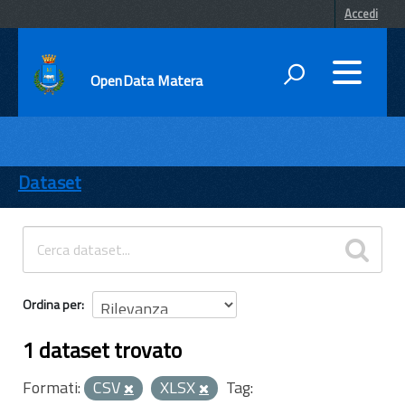
Accedi
OpenData Matera
DATI
ENTI
Dataset
TEMI
INFORMAZIONI
Ordina per
1 dataset trovato
Formati:
CSV
XLSX
Tag: